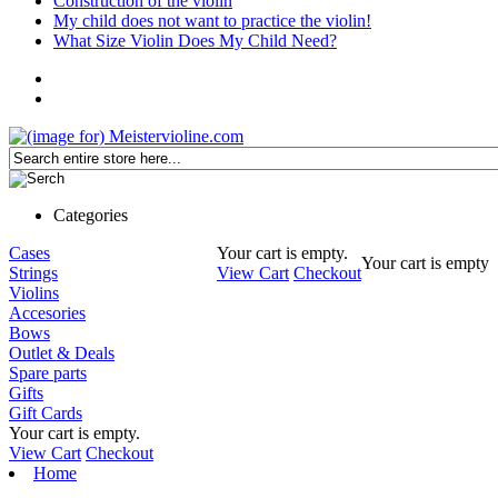
Construction of the violin
My child does not want to practice the violin!
What Size Violin Does My Child Need?
Categories
Cases
Your cart is empty.
Your cart is empty
Strings
View Cart
Checkout
Violins
Accesories
Bows
Outlet & Deals
Spare parts
Gifts
Gift Cards
Your cart is empty.
View Cart
Checkout
Home