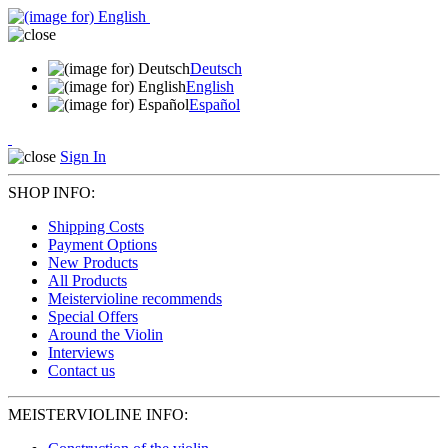
Deutsch
English
Español
Sign In
SHOP INFO:
Shipping Costs
Payment Options
New Products
All Products
Meistervioline recommends
Special Offers
Around the Violin
Interviews
Contact us
MEISTERVIOLINE INFO: