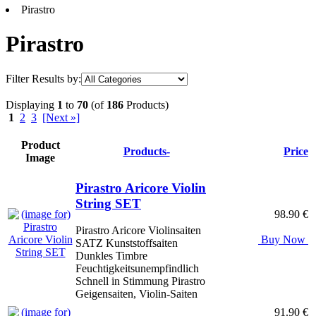
Pirastro
Pirastro
Filter Results by:
Displaying
1
to
70
(of
186
Products)
1
2
3
[Next »]
Product
Products-
Price
Image
Pirastro Aricore Violin
String SET
98.90 €
Pirastro Aricore Violinsaiten
Buy Now
SATZ Kunststoffsaiten
Dunkles Timbre
Feuchtigkeitsunempfindlich
Schnell in Stimmung Pirastro
Geigensaiten, Violin-Saiten
91.90 €