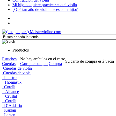
Contrucción del violín
Mi hijo no quiere practicar con el violín
¿Qué tamaño de violín necesita mi hijo?
Productos
Estuches
No hay artículos en el carro
Su carro de compra está vacía
Cuerdas
Carro de compra
Compra
Cuerdas de violín
Cuerdas de viola
Pirastro
Thomastik
Corelli
Alliance
Crystal
Corelli
D´Addario
Kaplan
Larsen