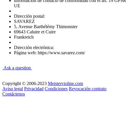
Información de contacto de conformidad con el art. 19 GPSR
UE
Dirección postal:
SAVAREZ
5, Avenue Barthélémy Thimonnier
69643 Caluire et Cuire
Frankreich
Dirección electrónica:
Página web: https://www.savarez.com/
Ask a question
Copyright © 2006-2023
Meistervioline.com
Aviso legal
Privacidad
Condiciones
Revocación contrato
Contáctenos