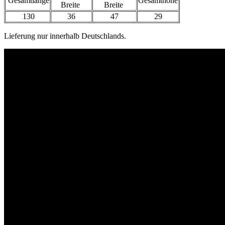
Gesamtlänge
Gesamthöhe
Breite
Breite
130
36
47
29
Lieferung nur innerhalb Deutschlands.