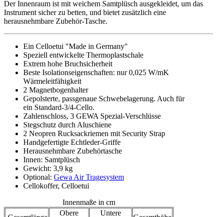
Der Innenraum ist mit weichem Samtplüsch ausgekleidet, um das
Instrument sicher zu betten, und bietet zusätzlich eine
herausnehmbare Zubehör-Tasche.
Ein Celloetui "Made in Germany"
Speziell entwickelte Thermoplastschale
Extrem hohe Bruchsicherheit
Beste Isolationseigenschaften: nur 0,025 W/mK
Wärmeleitfähigkeit
2 Magnetbogenhalter
Gepolsterte, passgenaue Schwebelagerung. Auch für
ein Standard-3/4-Cello.
Zahlenschloss, 3 GEWA Spezial-Verschlüsse
Stegschutz durch Aluschiene
2 Neopren Rucksackriemen mit Security Strap
Handgefertigte Echtleder-Griffe
Herausnehmbare Zubehörtasche
Innen: Samtplüsch
Gewicht: 3,9 kg
Optional:
Gewa Air Tragesystem
Cellokoffer, Celloetui
Innenmaße in cm
Obere
Untere