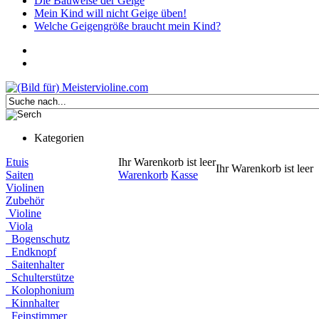
Die Bauweise der Geige
Mein Kind will nicht Geige üben!
Welche Geigengröße braucht mein Kind?
Kategorien
Etuis
Ihr Warenkorb ist leer
Ihr Warenkorb ist leer
Saiten
Warenkorb
Kasse
Violinen
Zubehör
Violine
Viola
Bogenschutz
Endknopf
Saitenhalter
Schulterstütze
Kolophonium
Kinnhalter
Feinstimmer