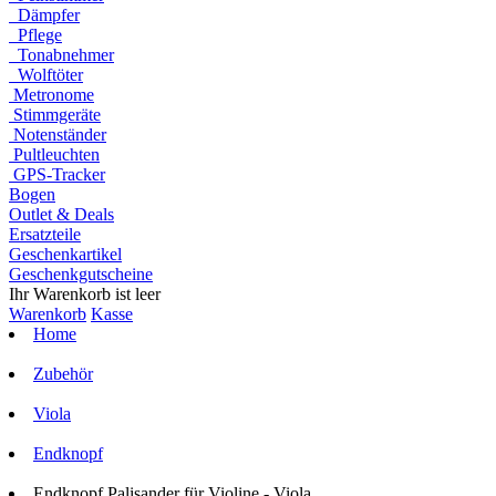
Dämpfer
Pflege
Tonabnehmer
Wolftöter
Metronome
Stimmgeräte
Notenständer
Pultleuchten
GPS-Tracker
Bogen
Outlet & Deals
Ersatzteile
Geschenkartikel
Geschenkgutscheine
Ihr Warenkorb ist leer
Warenkorb
Kasse
Home
Zubehör
Viola
Endknopf
Endknopf Palisander für Violine - Viola