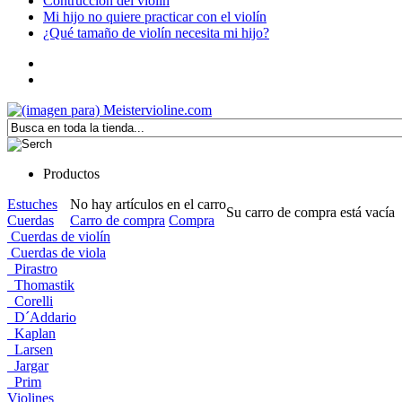
Contrucción del violín
Mi hijo no quiere practicar con el violín
¿Qué tamaño de violín necesita mi hijo?
Productos
Estuches
No hay artículos en el carro
Su carro de compra está vacía
Cuerdas
Carro de compra
Compra
Cuerdas de violín
Cuerdas de viola
Pirastro
Thomastik
Corelli
D´Addario
Kaplan
Larsen
Jargar
Prim
Violines