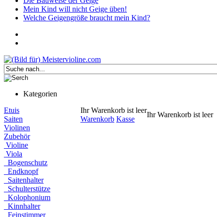
Die Bauweise der Geige
Mein Kind will nicht Geige üben!
Welche Geigengröße braucht mein Kind?
Kategorien
Etuis
Ihr Warenkorb ist leer
Ihr Warenkorb ist leer
Saiten
Warenkorb
Kasse
Violinen
Zubehör
Violine
Viola
Bogenschutz
Endknopf
Saitenhalter
Schulterstütze
Kolophonium
Kinnhalter
Feinstimmer