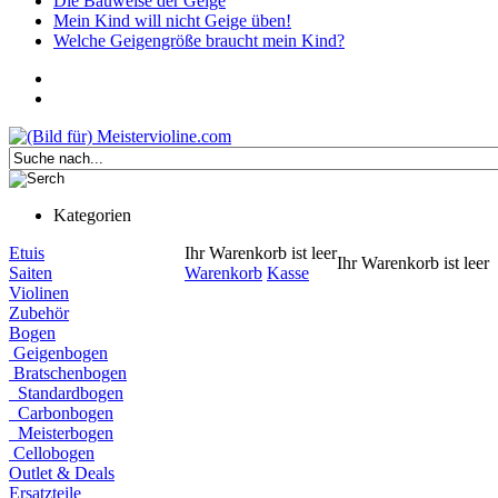
Die Bauweise der Geige
Mein Kind will nicht Geige üben!
Welche Geigengröße braucht mein Kind?
Kategorien
Etuis
Ihr Warenkorb ist leer
Ihr Warenkorb ist leer
Saiten
Warenkorb
Kasse
Violinen
Zubehör
Bogen
Geigenbogen
Bratschenbogen
Standardbogen
Carbonbogen
Meisterbogen
Cellobogen
Outlet & Deals
Ersatzteile