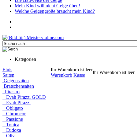
Die Bauweise der Geige
Mein Kind will nicht Geige üben!
Welche Geigengröße braucht mein Kind?
Kategorien
Etuis
Ihr Warenkorb ist leer
Ihr Warenkorb ist leer
Saiten
Warenkorb
Kasse
Geigensaiten
Bratschensaiten
Pirastro
Evah Pirazzi GOLD
Evah Pirazzi
Obligato
Chromcor
Passione
Tonica
Eudoxa
Oliv