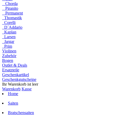
Chorda
Piranito
Permanent
Thomastik
Corelli
D´Addario
Kaplan
Larsen
Jargar
Prim
Violinen
Zubehör
Bogen
Outlet & Deals
Ersatzteile
Geschenkartikel
Geschenkgutscheine
Ihr Warenkorb ist leer
Warenkorb
Kasse
Home
Saiten
Bratschensaiten