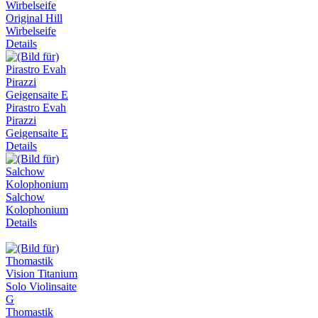
Original Hill
Wirbelseife
Details
Pirastro Evah
Pirazzi
Geigensaite E
Details
Salchow
Kolophonium
Details
Thomastik