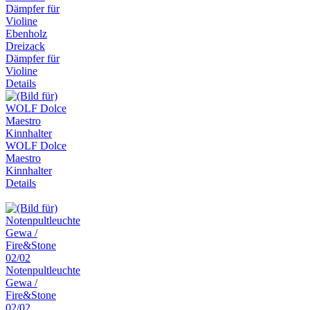
Ebenholz
Dreizack
Dämpfer für
Violine
Details
WOLF Dolce
Maestro
Kinnhalter
Details
Notenpultleuchte
Gewa /
Fire&Stone
02/02