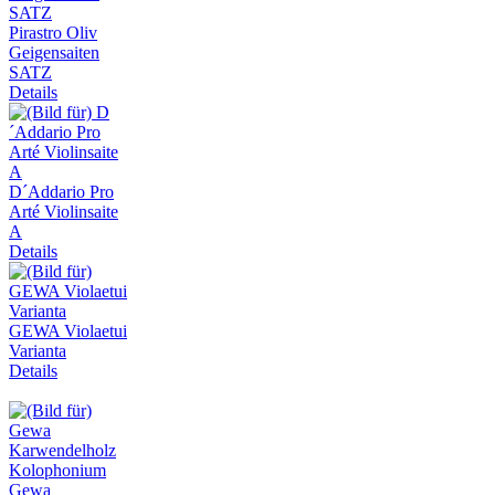
Pirastro Oliv
Geigensaiten
SATZ
Details
D´Addario Pro
Arté Violinsaite
A
Details
GEWA Violaetui
Varianta
Details
Gewa