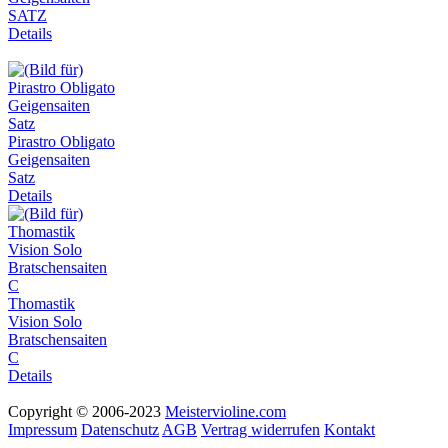
SATZ
Details
Pirastro Obligato
Geigensaiten
Satz
Details
Thomastik
Vision Solo
Bratschensaiten
C
Details
Copyright © 2006-2023
Meistervioline.com
Impressum
Datenschutz
AGB
Vertrag widerrufen
Kontakt