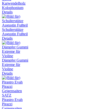
Karwendelholz
Kolophonium
Details
Schulterstütze
Augustin Fußteil
Details
Dämpfer Gummi
Extreme für
Violine
Details
Pirastro Evah
Pirazzi
Geigensaiten