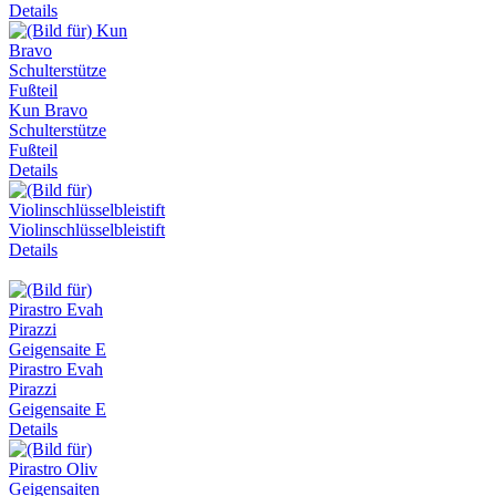
Details
Kun Bravo
Schulterstütze
Fußteil
Details
Violinschlüsselbleistift
Details
Pirastro Evah
Pirazzi
Geigensaite E
Details