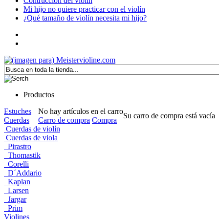
Contrucción del violín
Mi hijo no quiere practicar con el violín
¿Qué tamaño de violín necesita mi hijo?
Productos
Estuches
No hay artículos en el carro
Su carro de compra está vacía
Cuerdas
Carro de compra
Compra
Cuerdas de violín
Cuerdas de viola
Pirastro
Thomastik
Corelli
D´Addario
Kaplan
Larsen
Jargar
Prim
Violines