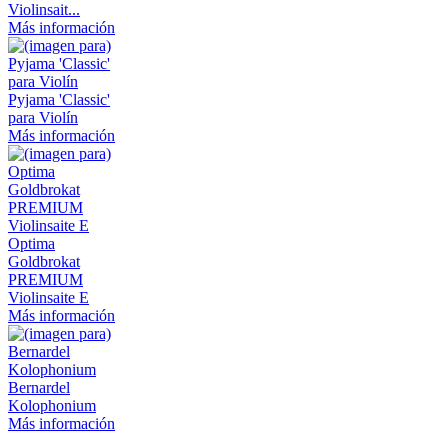
Violinsait...
Más información
Pyjama 'Classic'
para Violín
Más información
Optima
Goldbrokat
PREMIUM
Violinsaite E
Más información
Bernardel
Kolophonium
Más información