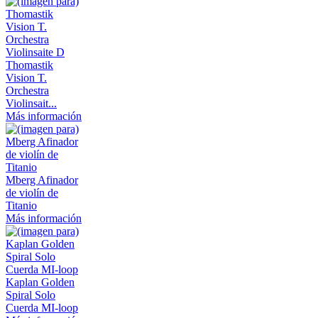
Thomastik
Vision T.
Orchestra
Violinsait...
Más información
Mberg Afinador
de violín de
Titanio
Más información
Kaplan Golden
Spiral Solo
Cuerda MI-loop