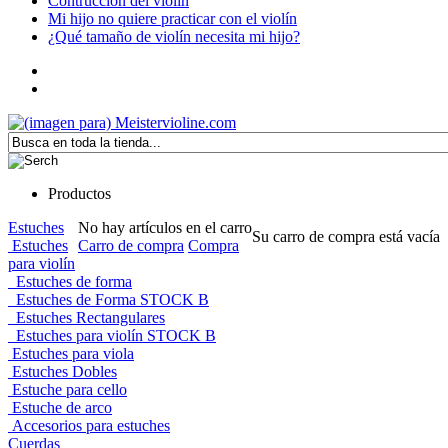
Contrucción del violín
Mi hijo no quiere practicar con el violín
¿Qué tamaño de violín necesita mi hijo?
Productos
Estuches
No hay artículos en el carro
Su carro de compra está vacía
Estuches
Carro de compra
Compra
para violín
Estuches de forma
Estuches de Forma STOCK B
Estuches Rectangulares
Estuches para violín STOCK B
Estuches para viola
Estuches Dobles
Estuche para cello
Estuche de arco
Accesorios para estuches
Cuerdas