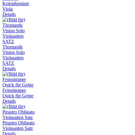
Kolophonium
Viola
Details
Thomastik
Vision Solo
Violasaiten
SATZ
Details
Feinstimmer
Quick für Geige
Details
Pirastro Obligato
Violasaiten Satz
Details