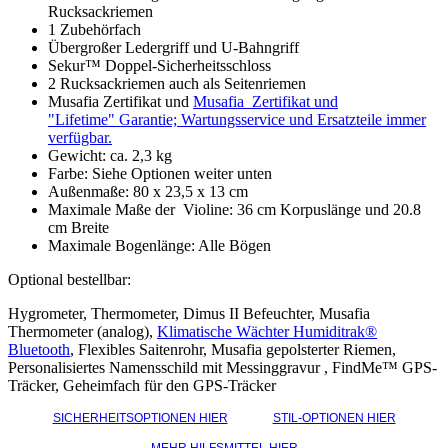
Rucksackriemen
1 Zubehörfach
Übergroßer Ledergriff und U-Bahngriff
Sekur™ Doppel-Sicherheitsschloss
2 Rucksackriemen auch als Seitenriemen
Musafia Zertifikat und
Musafia Zertifikat und
"Lifetime" Garantie; Wartungsservice und Ersatzteile immer
verfügbar.
Gewicht: ca. 2,3 kg
Farbe: Siehe Optionen weiter unten
Außenmaße: 80 x 23,5 x 13 cm
Maximale Maße der Violine: 36 cm Korpuslänge und 20.8
cm Breite
Maximale Bogenlänge: Alle Bögen
Optional bestellbar:
Hygrometer, Thermometer, Dimus II Befeuchter, Musafia
Thermometer (analog),
Klimatische Wächter Humiditrak®
Bluetooth
, Flexibles Saitenrohr, Musafia gepolsterter Riemen,
Personalisiertes Namensschild mit Messinggravur , FindMe™ GPS-
Träcker, Geheimfach für den GPS-Träcker
SICHERHEITSOPTIONEN HIER
STIL-OPTIONEN HIER