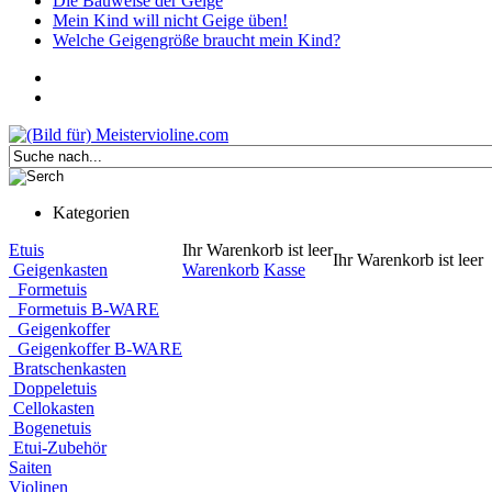
Die Bauweise der Geige
Mein Kind will nicht Geige üben!
Welche Geigengröße braucht mein Kind?
Kategorien
Etuis
Ihr Warenkorb ist leer
Ihr Warenkorb ist leer
Geigenkasten
Warenkorb
Kasse
Formetuis
Formetuis B-WARE
Geigenkoffer
Geigenkoffer B-WARE
Bratschenkasten
Doppeletuis
Cellokasten
Bogenetuis
Etui-Zubehör
Saiten
Violinen