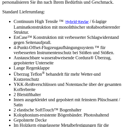
personalisieren Sie ihn nach Ihrem Bedürfnis und Geschmack.
Standard Lieferumfang:
Continuum High Tensile ™
/ 6-lagige
Hybrid-Kevlar
Laminatkonstruktion mit monolithischer stoßabsorbierender
Struktur.
EnCase™ Konstruktion mit verbesserter Schlagwiderstand
gegen Seitenaufprall.
4-Punkt-Offset-Flugzeugaufhängungssystem ™ für
verbesserten Instrumentenschutz bei Stößen und Stößen.
Austauschbare wasserabweisende Cordura® Überzug,
gepolsterter Unterseite
Lange Regenklappe
®
Überzug Teflon
behandelt für mehr Wetter-und
Kratzenschutz
YKK-Reißverschlüssen und Notentasche über der gesamten
Kofferbreite
2 Bleistifthalter
Innen ausgekleidet und gepolstert mit feinstem Plüschsamt /
Satin
2 elastische SoftTouch™ Bogenhalter
Kolophonium-resistente Bögenbänder. Photoshaltend
Gepolsterte Decke
Im Holzkern eingelassene Metalbefestigungen für die