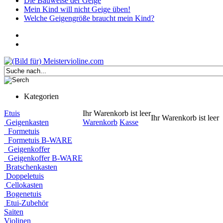
Die Bauweise der Geige
Mein Kind will nicht Geige üben!
Welche Geigengröße braucht mein Kind?
Kategorien
Etuis
Ihr Warenkorb ist leer
Ihr Warenkorb ist leer
Geigenkasten
Warenkorb
Kasse
Formetuis
Formetuis B-WARE
Geigenkoffer
Geigenkoffer B-WARE
Bratschenkasten
Doppeletuis
Cellokasten
Bogenetuis
Etui-Zubehör
Saiten
Violinen