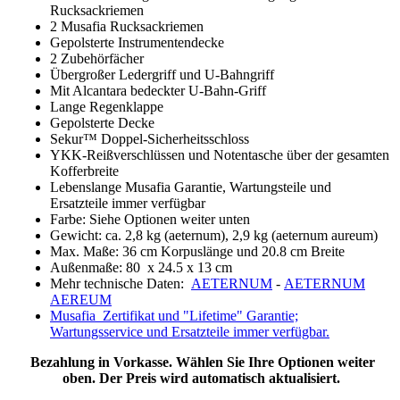
Rucksackriemen
2 Musafia Rucksackriemen
Gepolsterte Instrumentendecke
2 Zubehörfächer
Übergroßer Ledergriff und U-Bahngriff
Mit Alcantara bedeckter U-Bahn-Griff
Lange Regenklappe
Gepolsterte Decke
Sekur™ Doppel-Sicherheitsschloss
YKK-Reißverschlüssen und Notentasche über der gesamten
Kofferbreite
Lebenslange Musafia Garantie, Wartungsteile und
Ersatzteile immer verfügbar
Farbe: Siehe Optionen weiter unten
Gewicht: ca. 2,8 kg (aeternum), 2,9 kg (aeternum aureum)
Max. Maße: 36 cm Korpuslänge und 20.8 cm Breite
Außenmaße: 80 x 24.5 x 13 cm
Mehr technische Daten:
AETERNUM
-
AETERNUM
AEREUM
Musafia Zertifikat und "Lifetime" Garantie;
Wartungsservice und Ersatzteile immer verfügbar.
Bezahlung in Vorkasse. Wählen Sie Ihre Optionen weiter
oben. Der Preis wird automatisch aktualisiert.