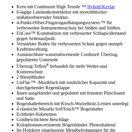
Kern mit Continuum High Tensile ™
Hybrid-Kevlar
6-lagige Laminatkonstruktion mit monolithischer
stoßabsorbierender Struktur.
4-Punkt-Offset-Flugzeugaufhängungssystem ™ für
verbesserten Instrumentenschutz bei Stößen und Stößen.
EnCase™ Konstruktion mit verbesserter Schlagwiderstand
gegen Seitenaufprall.
Verstärkter Boden für verbesserten Schutz gegen stumpfe
Krafteinwirkung
Austauschbare wasserabweisende Cordura® Überzug,
gepolsterter Unterseite
®
Überzug Teflon
behandelt für mehr Wetter-und
Kratzenschutz
2 Bleistifthalter
LieFlat ™ -Musikfach mit zusätzlicher Kapazität und
durchgehender Regenklappe
Innen ausgekleidet und gepolstert mit feinstem Plüschsamt
und Satin
Bogenhalterbereich mit Kirsch-Wurzelholz-Leisten unterlegt
4 elastische Musafia SoftTouch™ Bogenhalter
Echtleder Halsriemen
Goldbeschichtete Beschläge
Kolophonium-resistente Bögenbänder. Photoshaltend
Im Holzkern eingelassene Metalbefestigungen für die