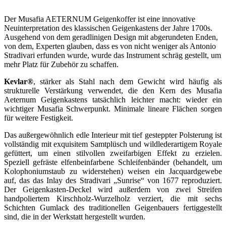
Der Musafia AETERNUM Geigenkoffer ist eine innovative
Neuinterpretation des klassischen Geigenkastens der Jahre 1700s.
Ausgehend von dem geradlinigen Design mit abgerundeten Enden,
von dem, Experten glauben, dass es von nicht weniger als Antonio
Stradivari erfunden wurde, wurde das Instrument schräg gestellt, um
mehr Platz für Zubehör zu schaffen.
Kevlar®
, stärker als Stahl nach dem Gewicht wird häufig als
strukturelle Verstärkung verwendet, die den Kern des Musafia
Aeternum Geigenkastens tatsächlich leichter macht: wieder ein
wichtiger Musafia Schwerpunkt. Minimale lineare Flächen sorgen
für weitere Festigkeit.
Das außergewöhnlich edle Interieur mit tief gesteppter Polsterung ist
vollständig mit exquisitem Samtplüsch und wildlederartigem Royale
gefüttert, um einen stilvollen zweifarbigen Effekt zu erzielen.
Speziell gefräste elfenbeinfarbene Schleifenbänder (behandelt, um
Kolophoniumstaub zu widerstehen) weisen ein Jacquardgewebe
auf, das das Inlay des Stradivari „Sunrise“ von 1677 reproduziert.
Der Geigenkasten-Deckel wird außerdem von zwei Streifen
handpoliertem Kirschholz-Wurzelholz verziert, die mit sechs
Schichten Gumlack des traditionellen Geigenbauers fertiggestellt
sind, die in der Werkstatt hergestellt wurden.