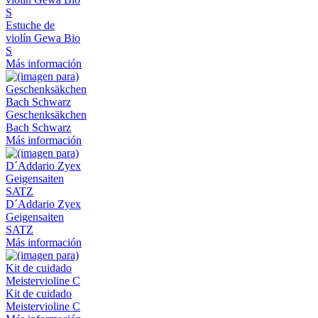
Estuche de
violín Gewa Bio
S
Más información
Geschenksäkchen
Bach Schwarz
Más información
D´Addario Zyex
Geigensaiten
SATZ
Más información
Kit de cuidado
Meistervioline C