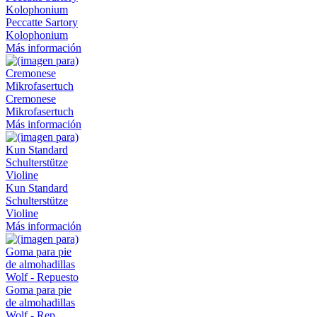
Peccatte Sartory
Kolophonium
Más información
Cremonese
Mikrofasertuch
Más información
Kun Standard
Schulterstütze
Violine
Más información
Goma para pie
de almohadillas
Wolf - Rep...