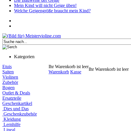
Die Bauweise der Geige
Mein Kind will nicht Geige üben!
Welche Geigengröße braucht mein Kind?
Kategorien
Etuis
Ihr Warenkorb ist leer
Ihr Warenkorb ist leer
Saiten
Warenkorb
Kasse
Violinen
Zubehör
Bogen
Outlet & Deals
Ersatzteile
Geschenkartikel
Dies und Das
Geschenkzubehör
Kleidung
Lernhilfe
Lineal