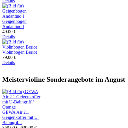
Details
Geigenbogen
Andantino I
49.00 €
Details
Violinbogen Beriot
79.00 €
Details
Meistervioline Sonderangebote im August
GEWA Air 2.1
Geigenkoffer mit U-
Bahngrif...
859.00 €
639.00 €