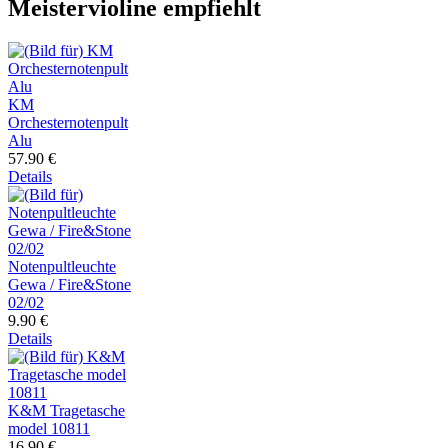
Meistervioline empfiehlt
KM
Orchesternotenpult
Alu
57.90 €
Details
Notenpultleuchte
Gewa / Fire&Stone
02/02
9.90 €
Details
K&M Tragetasche
model 10811
16.90 €