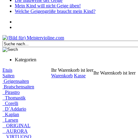
Die Bauweise der Geige
Mein Kind will nicht Geige üben!
Welche Geigengröße braucht mein Kind?
Kategorien
Etuis
Ihr Warenkorb ist leer
Ihr Warenkorb ist leer
Saiten
Warenkorb
Kasse
Geigensaiten
Bratschensaiten
Pirastro
Thomastik
Corelli
D´Addario
Kaplan
Larsen
ORIGINAL
AURORA
VIRTUOSO