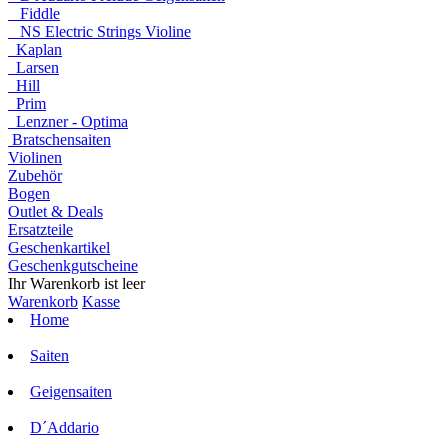
Fiddle
NS Electric Strings Violine
Kaplan
Larsen
Hill
Prim
Lenzner - Optima
Bratschensaiten
Violinen
Zubehör
Bogen
Outlet & Deals
Ersatzteile
Geschenkartikel
Geschenkgutscheine
Ihr Warenkorb ist leer
Warenkorb
Kasse
Home
Saiten
Geigensaiten
D´Addario