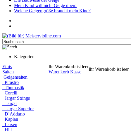
Die Bauweise der Geige
Mein Kind will nicht Geige üben!
Welche Geigengröße braucht mein Kind?
Kategorien
Etuis
Ihr Warenkorb ist leer
Ihr Warenkorb ist leer
Saiten
Warenkorb
Kasse
Geigensaiten
Pirastro
Thomastik
Corelli
Jargar Strings
Jargar
Jargar Superior
D´Addario
Kaplan
Larsen
Hill