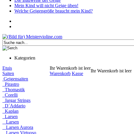
Die Bauweise der Geige
Mein Kind will nicht Geige üben!
Welche Geigengröße braucht mein Kind?
Kategorien
Etuis
Ihr Warenkorb ist leer
Ihr Warenkorb ist leer
Saiten
Warenkorb
Kasse
Geigensaiten
Pirastro
Thomastik
Corelli
Jargar Strings
D´Addario
Kaplan
Larsen
Larsen
Larsen Aurora
Larsen Virtuoso