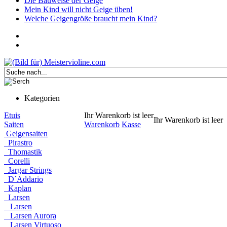
Die Bauweise der Geige
Mein Kind will nicht Geige üben!
Welche Geigengröße braucht mein Kind?
Kategorien
Etuis
Ihr Warenkorb ist leer
Ihr Warenkorb ist leer
Saiten
Warenkorb
Kasse
Geigensaiten
Pirastro
Thomastik
Corelli
Jargar Strings
D´Addario
Kaplan
Larsen
Larsen
Larsen Aurora
Larsen Virtuoso