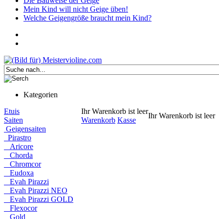
Die Bauweise der Geige
Mein Kind will nicht Geige üben!
Welche Geigengröße braucht mein Kind?
Kategorien
Etuis
Ihr Warenkorb ist leer
Ihr Warenkorb ist leer
Saiten
Warenkorb
Kasse
Geigensaiten
Pirastro
Aricore
Chorda
Chromcor
Eudoxa
Evah Pirazzi
Evah Pirazzi NEO
Evah Pirazzi GOLD
Flexocor
Gold