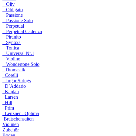
Oliv
Obligato
Passione
Passione Solo
Perpetual
Perpetual Cadenza
Piranito
Synoxa
Tonica
Universal Nr.1
Violino
Wondertone Solo
Thomastik
Corelli
Jargar Strings
D´Addario
Kaplan
Larsen
Hill
Prim
Lenzner - Optima
Bratschensaiten
Violinen
Zubehör
Bogen