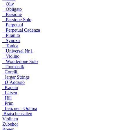
Oliv
Obligato
Passione
Passione Solo
Perpetual
Perpetual Cadenza
Piranito
Synoxa
Tonica
Universal Nr.1
Violino
Wondertone Solo
Thomastik
Corelli
Jargar Strings
D´Addario
Kaplan
Larsen
Hill
Prim
Lenzner - Optima
Bratschensaiten
Violinen
Zubehör
Bogen