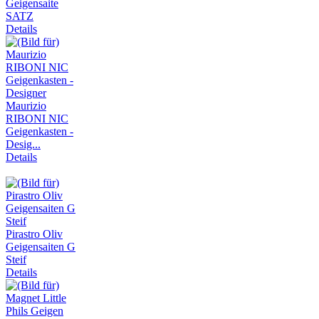
Geigensaite
SATZ
Details
Maurizio
RIBONI NIC
Geigenkasten -
Desig...
Details
Pirastro Oliv
Geigensaiten G
Steif
Details