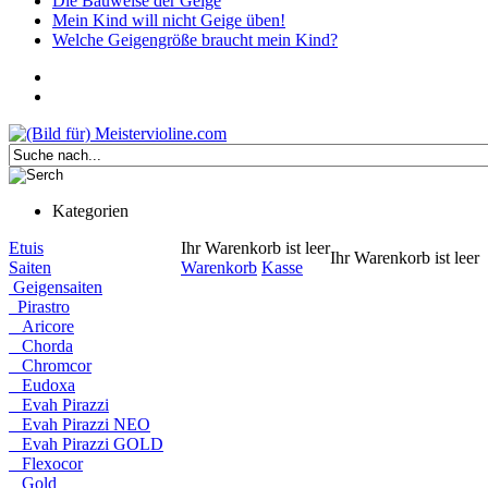
Die Bauweise der Geige
Mein Kind will nicht Geige üben!
Welche Geigengröße braucht mein Kind?
Kategorien
Etuis
Ihr Warenkorb ist leer
Ihr Warenkorb ist leer
Saiten
Warenkorb
Kasse
Geigensaiten
Pirastro
Aricore
Chorda
Chromcor
Eudoxa
Evah Pirazzi
Evah Pirazzi NEO
Evah Pirazzi GOLD
Flexocor
Gold