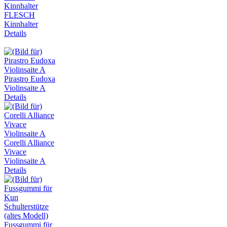
FLESCH
Kinnhalter
Details
Pirastro Eudoxa
Violinsaite A
Details
Corelli Alliance
Vivace
Violinsaite A
Details
Fussgummi für