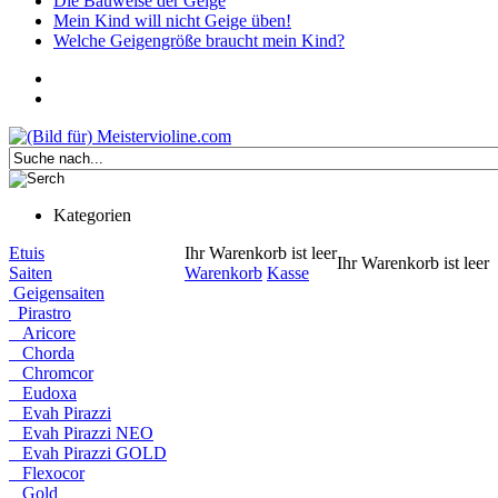
Die Bauweise der Geige
Mein Kind will nicht Geige üben!
Welche Geigengröße braucht mein Kind?
Kategorien
Etuis
Ihr Warenkorb ist leer
Ihr Warenkorb ist leer
Saiten
Warenkorb
Kasse
Geigensaiten
Pirastro
Aricore
Chorda
Chromcor
Eudoxa
Evah Pirazzi
Evah Pirazzi NEO
Evah Pirazzi GOLD
Flexocor
Gold