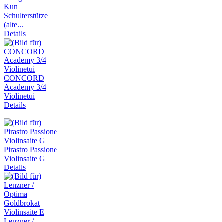
Kun
Schulterstütze
(alte...
Details
CONCORD
Academy 3/4
Violinetui
Details
Pirastro Passione
Violinsaite G
Details
Lenzner /