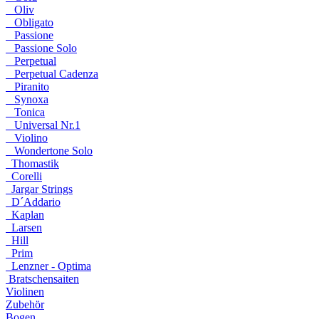
Oliv
Obligato
Passione
Passione Solo
Perpetual
Perpetual Cadenza
Piranito
Synoxa
Tonica
Universal Nr.1
Violino
Wondertone Solo
Thomastik
Corelli
Jargar Strings
D´Addario
Kaplan
Larsen
Hill
Prim
Lenzner - Optima
Bratschensaiten
Violinen
Zubehör
Bogen