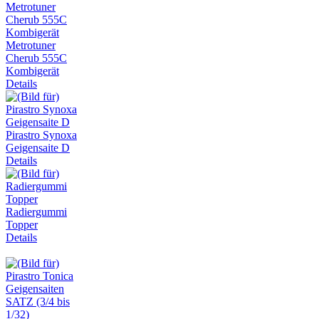
Metrotuner
Cherub 555C
Kombigerät
Details
Pirastro Synoxa
Geigensaite D
Details
Radiergummi
Topper
Details