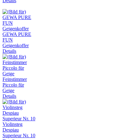
Details
GEWA PURE
FUN
Geigenkoffer
Details
Feinstimmer
Piccolo für
Geige
Details
Violinsteg
Despiau
Superieur Nr. 10