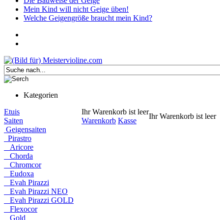
Die Bauweise der Geige
Mein Kind will nicht Geige üben!
Welche Geigengröße braucht mein Kind?
Kategorien
Etuis
Ihr Warenkorb ist leer
Ihr Warenkorb ist leer
Saiten
Warenkorb
Kasse
Geigensaiten
Pirastro
Aricore
Chorda
Chromcor
Eudoxa
Evah Pirazzi
Evah Pirazzi NEO
Evah Pirazzi GOLD
Flexocor
Gold