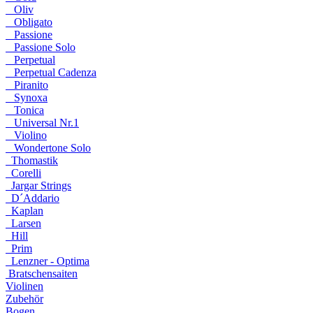
Oliv
Obligato
Passione
Passione Solo
Perpetual
Perpetual Cadenza
Piranito
Synoxa
Tonica
Universal Nr.1
Violino
Wondertone Solo
Thomastik
Corelli
Jargar Strings
D´Addario
Kaplan
Larsen
Hill
Prim
Lenzner - Optima
Bratschensaiten
Violinen
Zubehör
Bogen