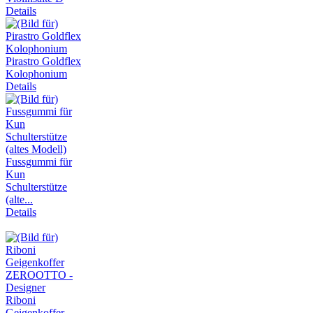
Details
Pirastro Goldflex
Kolophonium
Details
Fussgummi für
Kun
Schulterstütze
(alte...
Details
Riboni
Geigenkoffer