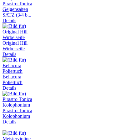
Pirastro Tonica
Geigensaiten
SATZ (3/4 b...
Details
Original Hill
Wirbelseife
Details
Bellacura
Poliertuch
Details
Pirastro Tonica
Kolophonium
Details