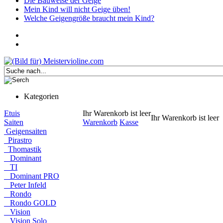
Die Bauweise der Geige
Mein Kind will nicht Geige üben!
Welche Geigengröße braucht mein Kind?
Kategorien
Etuis
Ihr Warenkorb ist leer
Ihr Warenkorb ist leer
Saiten
Warenkorb
Kasse
Geigensaiten
Pirastro
Thomastik
Dominant
TI
Dominant PRO
Peter Infeld
Rondo
Rondo GOLD
Vision
Vision Solo