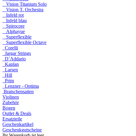
Vision Titanium Solo
Vision T. Orchestra
Infeld rot
Infeld blau
Spirocore
Alphayue
Superflexible
Superflexible Octave
Corelli
Jargar Strings
D´Addario
Kaplan
Larsen
Hill
Prim
Lenzner - Optima
Bratschensaiten
Violinen
Zubehör
Bogen
Outlet & Deals
Ersatzteile
Geschenkartikel
Geschenkgutscheine
Ihr Warenkorb ist leer