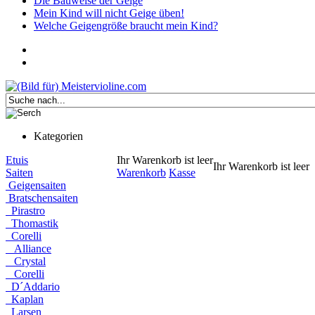
Die Bauweise der Geige
Mein Kind will nicht Geige üben!
Welche Geigengröße braucht mein Kind?
Kategorien
Etuis
Ihr Warenkorb ist leer
Ihr Warenkorb ist leer
Saiten
Warenkorb
Kasse
Geigensaiten
Bratschensaiten
Pirastro
Thomastik
Corelli
Alliance
Crystal
Corelli
D´Addario
Kaplan
Larsen