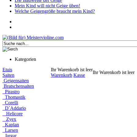
Die Bauweise der Geige
Mein Kind will nicht Geige üben!
Welche Geigengröße braucht mein Kind?
Kategorien
Etuis
Ihr Warenkorb ist leer
Ihr Warenkorb ist leer
Saiten
Warenkorb
Kasse
Geigensaiten
Bratschensaiten
Pirastro
Thomastik
Corelli
D´Addario
Helicore
Zyex
Kaplan
Larsen
Jargar