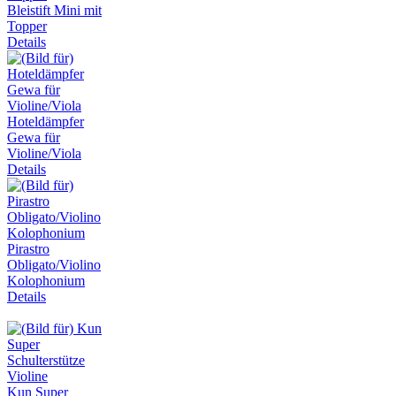
Bleistift Mini mit
Topper
Details
Hoteldämpfer
Gewa für
Violine/Viola
Details
Pirastro
Obligato/Violino
Kolophonium
Details
Kun Super