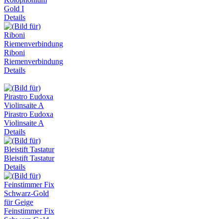
Gold I
Details
Riboni
Riemenverbindung
Details
Pirastro Eudoxa
Violinsaite A
Details
Bleistift Tastatur
Details
Feinstimmer Fix