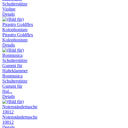
Schulterstütze
Violine
Details
Pirastro Goldflex
Kolophonium
Details
Bonmusica
Schulterstütze
Gummi für
Hal...
Details
Notenständertasche
10012
Details