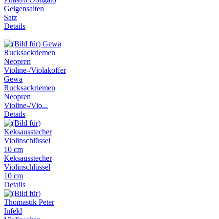
Geigensaiten
Satz
Details
Gewa
Rucksackriemen
Neopren
Violine-/Vio...
Details
Keksausstecher
Violinschlüssel
10 cm
Details