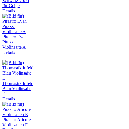
Schwarz-Gold
für Geige
Details
Pirastro Evah
Pirazzi
Violinsaite A
Details
Thomastik Infeld
Blau Violinsaite
E
Details
Pirastro Aricore
Violinsaiten E