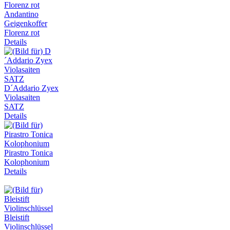
Andantino
Geigenkoffer
Florenz rot
Details
D´Addario Zyex
Violasaiten
SATZ
Details
Pirastro Tonica
Kolophonium
Details
Bleistift
Violinschlüssel