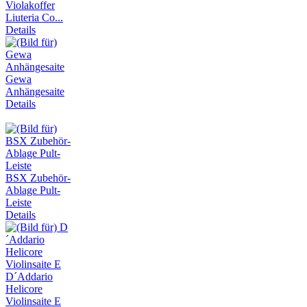
Violakoffer
Liuteria Co...
Details
Gewa
Anhängesaite
Details
BSX Zubehör-
Ablage Pult-
Leiste
Details
D´Addario
Helicore
Violinsaite E