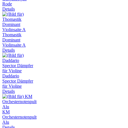
Rode
Details
Thomastik
Dominant
Violinsaite A
Details
Daddario
Spector Dämpfer
für Violine
Details
KM
Orchesternotenpult
Alu
Details