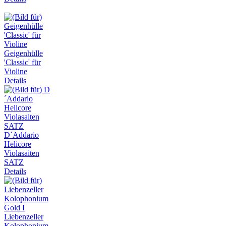
Geigenhülle
'Classic' für
Violine
Details
D´Addario
Helicore
Violasaiten
SATZ
Details
Liebenzeller
Kolophonium