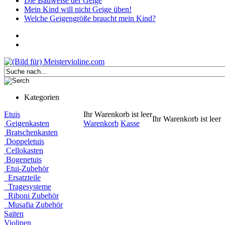
Die Bauweise der Geige
Mein Kind will nicht Geige üben!
Welche Geigengröße braucht mein Kind?
Kategorien
Etuis
Ihr Warenkorb ist leer
Ihr Warenkorb ist leer
Geigenkasten
Warenkorb
Kasse
Bratschenkasten
Doppeletuis
Cellokasten
Bogenetuis
Etui-Zubehör
Ersatzteile
Tragesysteme
Riboni Zubehör
Musafia Zubehör
Saiten
Violinen