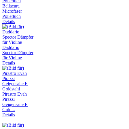
Bellacura
Microfaser
Poliertuch
Details
Daddario
Spector Dämpfer
für Violine
Details
Pirastro Evah
Pirazzi
Geigensaite E
Gold...
Details