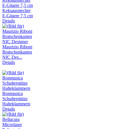
Keksausstecher
E-Gitarre 7,5 cm
Details
Maurizio Riboni
Bratschenkasten
NIC Des...
Details
Bonmusica
Schulterstütze
Halteklammern
Details