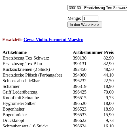
Menge:
Ersatzteile
Gewa Violin-Formetui Maestro
Artikelname
Artikelnummer
Preis
Ersatzbezug Tex Schwarz
390130
82,90
Ersatzbezug Tex Blau
390131
82,90
Rucksackriemen (2 Stück)
392450
48,50
Ersatzdecke Plüsch (Farbangabe)
394060
44,10
Schloss abschließbar
396232
22,50
Scharnier
396319
18,90
Griff Lederüberzug
396425
70,00
Knopf mit Schraube
396515
9,73
Hygrometer Silber
396520
18,00
Bogenhalter
396523
18,90
Bogenbrücke
396533
15,90
Druckknopf
396622
9,73
Schraubensatz (16 Stück)
396624
16,10