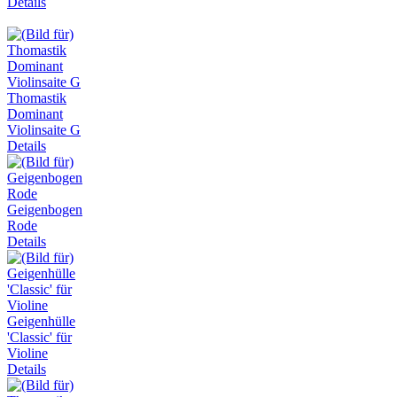
Details
Thomastik
Dominant
Violinsaite G
Details
Geigenbogen
Rode
Details
Geigenhülle
'Classic' für
Violine
Details