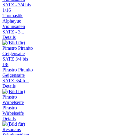
Thomastik
Alphayue
Violinsaiten
SATZ - 3...
Details
Pirastro Piranito
Geigensaite
SATZ 3/4 b...
Details
Pirastro
Wirbelseife
Details