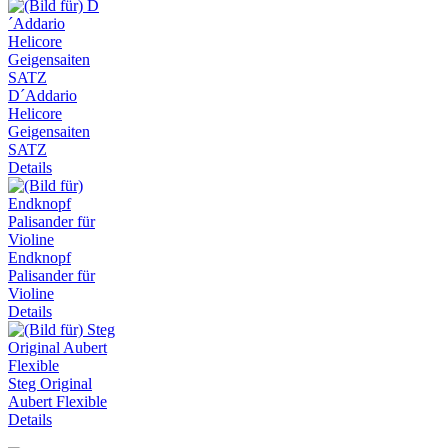
D´Addario
Helicore
Geigensaiten
SATZ
Details
Endknopf
Palisander für
Violine
Details
Steg Original
Aubert Flexible
Details