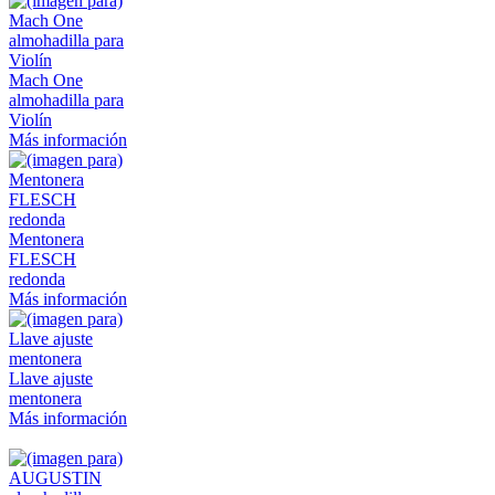
Mach One
almohadilla para
Violín
Más información
Mentonera
FLESCH
redonda
Más información
Llave ajuste
mentonera
Más información