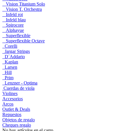
Vision Titanium Solo
Vision T. Orchestra
Infeld rot
Infeld blau
Spirocore
Alphayue
Superflexible
Superflexible Octave
Corelli
Jargar Strings
D´Addario
Kaplan
Larsen
Hill
Prim
Lenzner - Optima
Cuerdas de viola
Violines
Accesorios
Arcos
Outlet & Deals
Repuestos
Objetos de regalo
Cheques regalo
No hay artículos en el carro