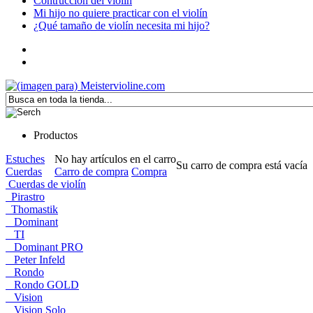
Contrucción del violín
Mi hijo no quiere practicar con el violín
¿Qué tamaño de violín necesita mi hijo?
Productos
Estuches
No hay artículos en el carro
Su carro de compra está vacía
Cuerdas
Carro de compra
Compra
Cuerdas de violín
Pirastro
Thomastik
Dominant
TI
Dominant PRO
Peter Infeld
Rondo
Rondo GOLD
Vision
Vision Solo