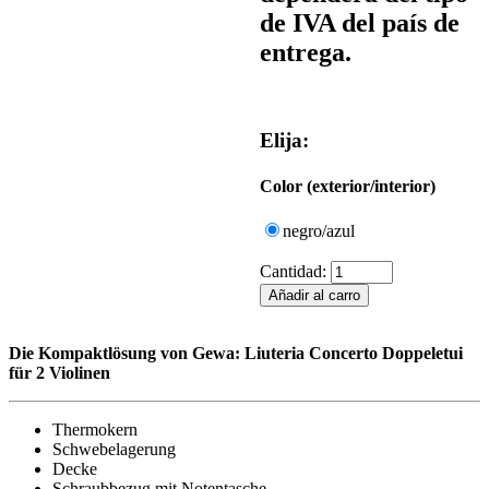
de IVA del país de
entrega.
Elija:
Color (exterior/interior)
negro/azul
Cantidad:
Die Kompaktlösung von Gewa: Liuteria Concerto Doppeletui
für 2 Violinen
Thermokern
Schwebelagerung
Decke
Schraubbezug mit Notentasche