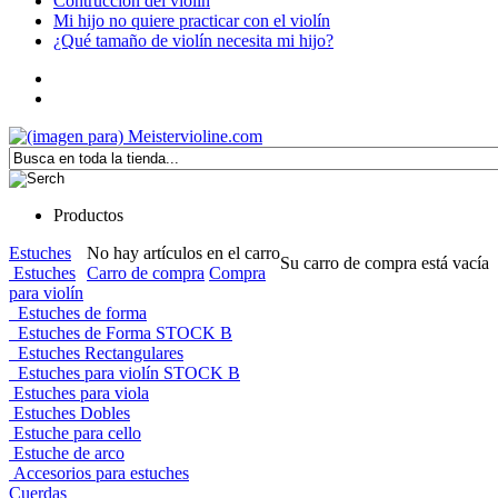
Contrucción del violín
Mi hijo no quiere practicar con el violín
¿Qué tamaño de violín necesita mi hijo?
Productos
Estuches
No hay artículos en el carro
Su carro de compra está vacía
Estuches
Carro de compra
Compra
para violín
Estuches de forma
Estuches de Forma STOCK B
Estuches Rectangulares
Estuches para violín STOCK B
Estuches para viola
Estuches Dobles
Estuche para cello
Estuche de arco
Accesorios para estuches
Cuerdas