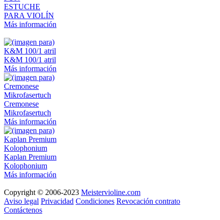
ESTUCHE
PARA VIOLÍN
Más información
K&M 100/1 atril
Más información
Cremonese
Mikrofasertuch
Más información
Kaplan Premium
Kolophonium
Más información
Copyright © 2006-2023
Meistervioline.com
Aviso legal
Privacidad
Condiciones
Revocación contrato
Contáctenos