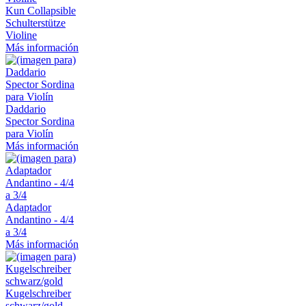
Kun Collapsible
Schulterstütze
Violine
Más información
Daddario
Spector Sordina
para Violín
Más información
Adaptador
Andantino - 4/4
a 3/4
Más información
Kugelschreiber
schwarz/gold