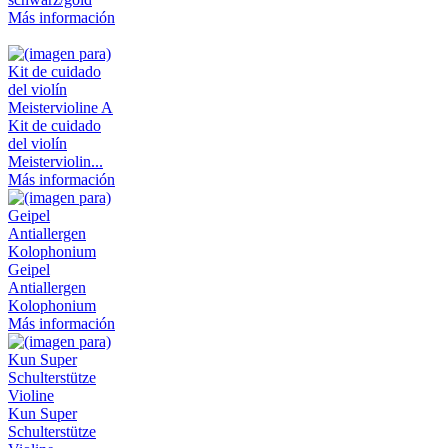
Más información
Kit de cuidado
del violín
Meisterviolin...
Más información
Geipel
Antiallergen
Kolophonium
Más información
Kun Super
Schulterstütze