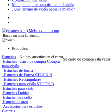
Contrucción del violín
Mi hijo no quiere practicar con el violín
¿Qué tamaño de violín necesita mi hijo?
Productos
Estuches
No hay artículos en el carro
Su carro de compra está vacía
Estuches
Carro de compra
Compra
para violín
Estuches de forma
Estuches de Forma STOCK B
Estuches Rectangulares
Estuches para violín STOCK B
Estuches para viola
Estuches Dobles
Estuche para cello
Estuche de arco
Accesorios para estuches
Cuerdas