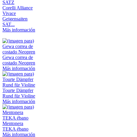
Corelli Alliance
Vivace
Geigensaiten
SAT...
Más información
Gewa correa de
costado Neopren
Más información
Tourte Dämpfer
Rund für Violine
Más información
Mentonera
TEKA ébano
Más información