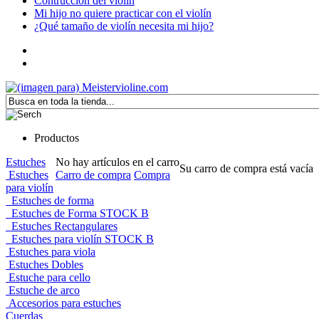
Contrucción del violín
Mi hijo no quiere practicar con el violín
¿Qué tamaño de violín necesita mi hijo?
Productos
Estuches
No hay artículos en el carro
Su carro de compra está vacía
Estuches
Carro de compra
Compra
para violín
Estuches de forma
Estuches de Forma STOCK B
Estuches Rectangulares
Estuches para violín STOCK B
Estuches para viola
Estuches Dobles
Estuche para cello
Estuche de arco
Accesorios para estuches
Cuerdas