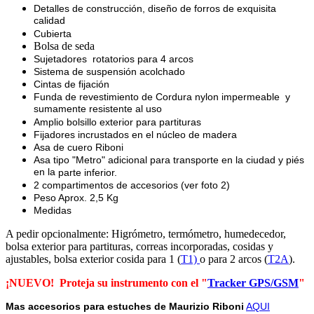
Detalles de construcción, diseño de forros de exquisita
calidad
Cubierta
Bolsa de seda
Sujetadores rotatorios para 4 arcos
Sistema de suspensión acolchado
Cintas de fijación
Funda de revestimiento de Cordura nylon impermeable
y
sumamente resistente al uso
Amplio bolsillo exterior para partituras
Fijadores incrustados en el núcleo de madera
Asa de cuero Riboni
Asa tipo "Metro" adicional para transporte en la ciudad y piés
en la
parte inferior.
2 compartimentos de accesorios (ver foto 2)
Peso Aprox. 2,5 Kg
Medidas
A pedir opcionalmente: Higrómetro, termómetro, humedecedor,
bolsa exterior para partituras, correas incorporadas, cosidas y
ajustables, bolsa exterior cosida para 1 (
T1)
o para 2 arcos (
T2A
).
¡NUEVO! Proteja su instrumento con el "
Tracker GPS/GSM
"
Mas accesorios para estuches de Maurizio Riboni
AQUI