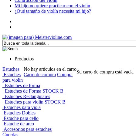
Contrucción del violín
Mi hijo no quiere practicar con el violín
¿Qué tamaño de violín necesita mi hijo?
Productos
Estuches
No hay artículos en el carro
Su carro de compra está vacía
Estuches
Carro de compra
Compra
para violín
Estuches de forma
Estuches de Forma STOCK B
Estuches Rectangulares
Estuches para violín STOCK B
Estuches para viola
Estuches Dobles
Estuche para cello
Estuche de arco
Accesorios para estuches
Cuerdas