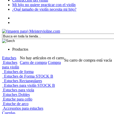
Contrucción del violín
Mi hijo no quiere practicar con el violín
¿Qué tamaño de violín necesita mi hijo?
Productos
Estuches
No hay artículos en el carro
Su carro de compra está vacía
Estuches
Carro de compra
Compra
para violín
Estuches de forma
Estuches de Forma STOCK B
Estuches Rectangulares
Estuches para violín STOCK B
Estuches para viola
Estuches Dobles
Estuche para cello
Estuche de arco
Accesorios para estuches
Cuerdas