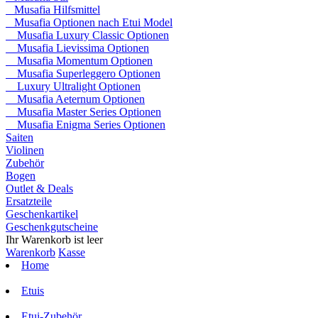
Musafia Hilfsmittel
Musafia Optionen nach Etui Model
Musafia Luxury Classic Optionen
Musafia Lievissima Optionen
Musafia Momentum Optionen
Musafia Superleggero Optionen
Luxury Ultralight Optionen
Musafia Aeternum Optionen
Musafia Master Series Optionen
Musafia Enigma Series Optionen
Saiten
Violinen
Zubehör
Bogen
Outlet & Deals
Ersatzteile
Geschenkartikel
Geschenkgutscheine
Ihr Warenkorb ist leer
Warenkorb
Kasse
Home
Etuis
Etui-Zubehör