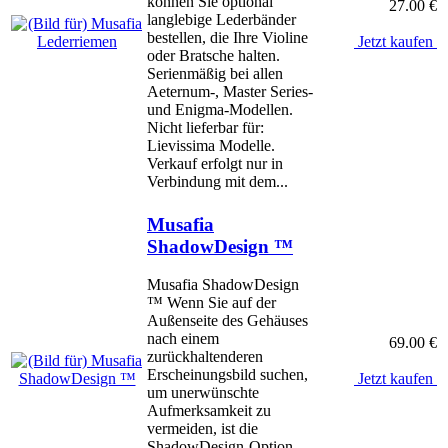
können Sie optional
27.00 €
langlebige Lederbänder
bestellen, die Ihre Violine
Jetzt kaufen
oder Bratsche halten.
Serienmäßig bei allen
Aeternum-, Master Series-
und Enigma-Modellen.
Nicht lieferbar für:
Lievissima Modelle.
Verkauf erfolgt nur in
Verbindung mit dem...
Musafia
ShadowDesign ™
Musafia ShadowDesign
™ Wenn Sie auf der
Außenseite des Gehäuses
nach einem
69.00 €
zurückhaltenderen
Erscheinungsbild suchen,
Jetzt kaufen
um unerwünschte
Aufmerksamkeit zu
vermeiden, ist die
ShadowDesign-Option