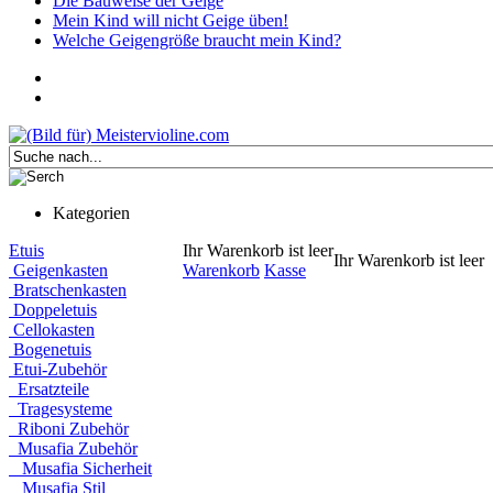
Die Bauweise der Geige
Mein Kind will nicht Geige üben!
Welche Geigengröße braucht mein Kind?
Kategorien
Etuis
Ihr Warenkorb ist leer
Ihr Warenkorb ist leer
Geigenkasten
Warenkorb
Kasse
Bratschenkasten
Doppeletuis
Cellokasten
Bogenetuis
Etui-Zubehör
Ersatzteile
Tragesysteme
Riboni Zubehör
Musafia Zubehör
Musafia Sicherheit
Musafia Stil