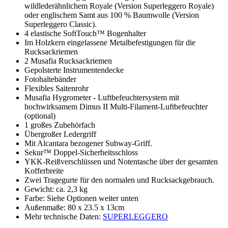
wildlederähnlichem Royale (Version Superleggero Royale)
oder englischem Samt aus 100 % Baumwolle (Version
Superleggero Classic).
4 elastische SoftTouch™ Bogenhalter
Im Holzkern eingelassene Metalbefestigungen für die
Rucksackriemen
2 Musafia Rucksackriemen
Gepolsterte Instrumentendecke
Fotohaltebänder
Flexibles Saitenrohr
Musafia Hygrometer - Luftbefeuchtersystem mit
hochwirksamem Dimus II Multi-Filament-Luftbefeuchter
(optional)
1 großes Zubehörfach
Übergroßer Ledergriff
Mit Alcantara bezogener Subway-Griff.
Sekur™ Doppel-Sicherheitsschloss
YKK-Reißverschlüssen und Notentasche über der gesamten
Kofferbreite
Zwei Tragegurte für den normalen und Rucksackgebrauch.
Gewicht: ca. 2,3 kg
Farbe: Siehe Optionen weiter unten
Außenmaße: 80 x 23.5 x 13cm
Mehr technische Daten:
SUPERLEGGERO