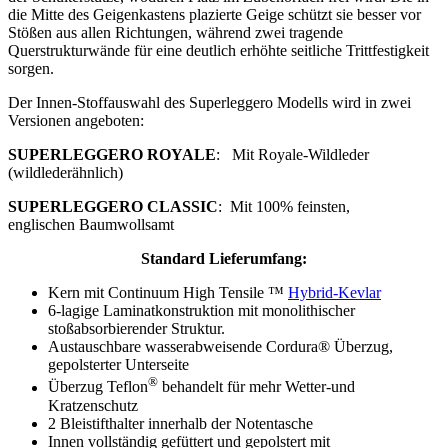
die Mitte des Geigenkastens plazierte Geige schützt sie besser vor
Stößen aus allen Richtungen, während zwei tragende
Querstrukturwände für eine deutlich erhöhte seitliche Trittfestigkeit
sorgen.
Der Innen-Stoffauswahl des Superleggero Modells wird in zwei
Versionen angeboten:
SUPERLEGGERO ROYALE
: Mit Royale-Wildleder
(wildlederähnlich)
SUPERLEGGERO CLASSIC
: Mit 100% feinsten,
englischen Baumwollsamt
Standard Lieferumfang:
Kern mit Continuum High Tensile ™
Hybrid-Kevlar
6-lagige Laminatkonstruktion mit monolithischer
stoßabsorbierender Struktur.
Austauschbare wasserabweisende Cordura® Überzug,
gepolsterter Unterseite
®
Überzug Teflon
behandelt für mehr Wetter-und
Kratzenschutz
2 Bleistifthalter innerhalb der Notentasche
Innen vollständig gefüttert und gepolstert mit