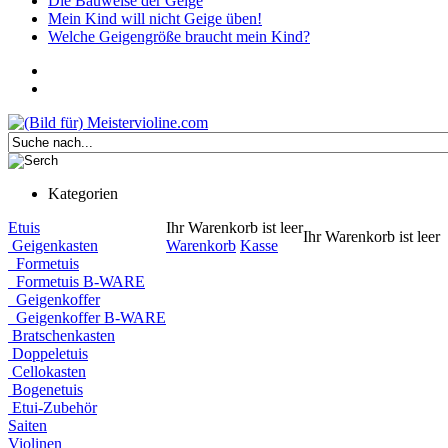
Die Bauweise der Geige
Mein Kind will nicht Geige üben!
Welche Geigengröße braucht mein Kind?
Kategorien
Etuis
Ihr Warenkorb ist leer
Ihr Warenkorb ist leer
Geigenkasten
Warenkorb
Kasse
Formetuis
Formetuis B-WARE
Geigenkoffer
Geigenkoffer B-WARE
Bratschenkasten
Doppeletuis
Cellokasten
Bogenetuis
Etui-Zubehör
Saiten
Violinen