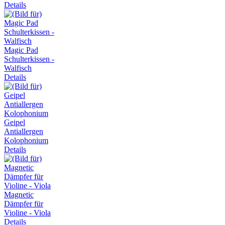
Details
Magic Pad
Schulterkissen -
Walfisch
Details
Geipel
Antiallergen
Kolophonium
Details
Magnetic
Dämpfer für
Violine - Viola
Details