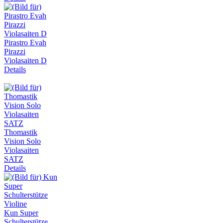
Pirastro Evah
Pirazzi
Violasaiten D
Details
Thomastik
Vision Solo
Violasaiten
SATZ
Details
Kun Super
Schulterstütze