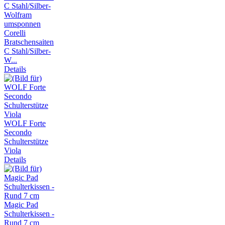
Corelli
Bratschensaiten
C Stahl/Silber-
W...
Details
WOLF Forte
Secondo
Schulterstütze
Viola
Details
Magic Pad
Schulterkissen -
Rund 7 cm