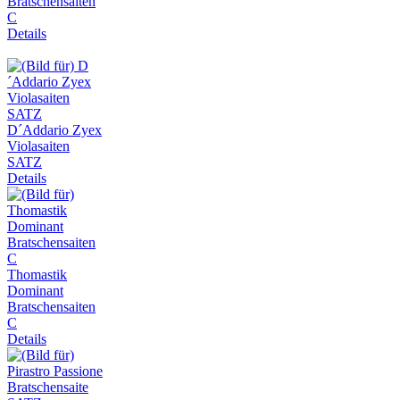
Bratschensaiten
C
Details
D´Addario Zyex
Violasaiten
SATZ
Details
Thomastik
Dominant
Bratschensaiten
C
Details