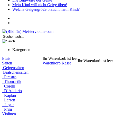
Die Bauweise der Geige
Mein Kind will nicht Geige üben!
Welche Geigengröße braucht mein Kind?
Kategorien
Etuis
Ihr Warenkorb ist leer
Ihr Warenkorb ist leer
Saiten
Warenkorb
Kasse
Geigensaiten
Bratschensaiten
Pirastro
Thomastik
Corelli
D´Addario
Kaplan
Larsen
Jargar
Prim
Violinen