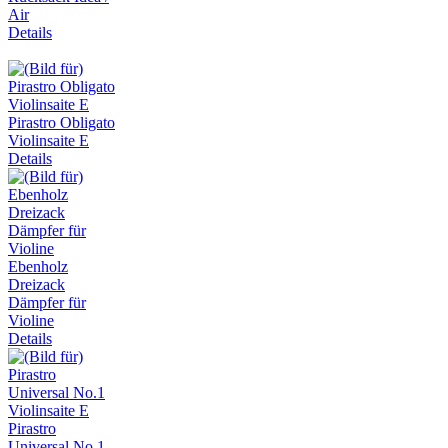
Air
Details
Pirastro Obligato
Violinsaite E
Details
Ebenholz
Dreizack
Dämpfer für
Violine
Details
Pirastro
Universal No.1