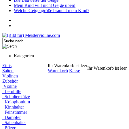
Die Bauweise der Geige
Mein Kind will nicht Geige üben!
Welche Geigengröße braucht mein Kind?
Kategorien
Etuis
Ihr Warenkorb ist leer
Ihr Warenkorb ist leer
Saiten
Warenkorb
Kasse
Violinen
Zubehör
Violine
Lernhilfe
Schulterstütze
Kolophonium
Kinnhalter
Feinstimmer
Dämpfer
Saitenhalter
Pflege