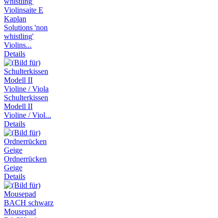
Kaplan
Solutions 'non
whistling'
Violins...
Details
Schulterkissen
Modell II
Violine / Viol...
Details
Ordnerrücken
Geige
Details
Mousepad