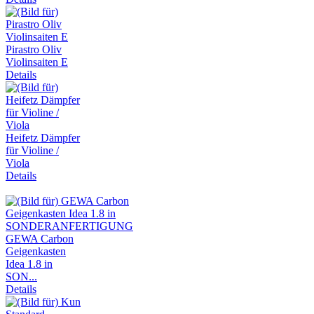
Pirastro Oliv
Violinsaiten E
Details
Heifetz Dämpfer
für Violine /
Viola
Details
GEWA Carbon
Geigenkasten
Idea 1.8 in
SON...
Details